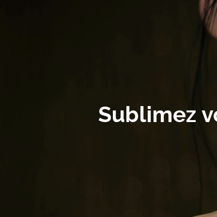
Passer
au
contenu
principal
Sublimez v