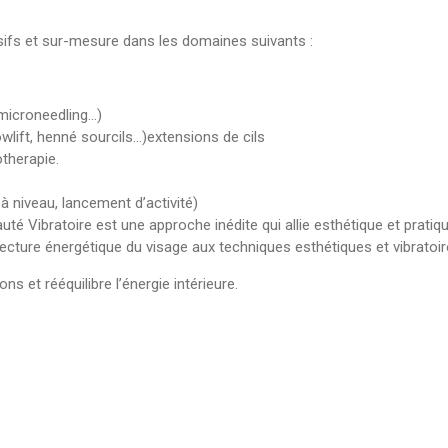
fs et sur-mesure dans les domaines suivants :
microneedling…)
wlift, henné sourcils…)extensions de cils
therapie.
à niveau, lancement d’activité)
uté Vibratoire
est une approche inédite qui allie esthétique et pratiq
lecture énergétique du visage
aux techniques esthétiques et vibratoir
ns et rééquilibre l’énergie intérieure.