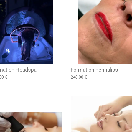
mation Headspa
Formation hennalips
00 €
240,00 €