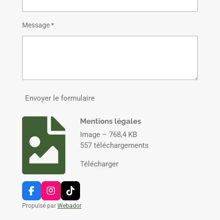
Message *
Envoyer le formulaire
Mentions légales
Image – 768,4 KB
557 téléchargements
Télécharger
F
I
T
a
n
i
Propulsé par
Webador
c
s
k