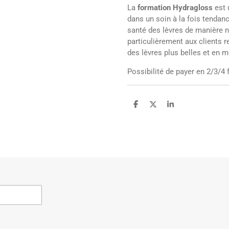
La
formation Hydragloss
est 
dans un soin à la fois tendanc
santé des lèvres de manière na
particulièrement aux clients 
des lèvres plus belles et en m
Possibilité de payer en 2/3/4 
P
P
P
a
a
a
r
r
r
t
t
t
a
a
a
g
g
g
e
e
e
r
r
r