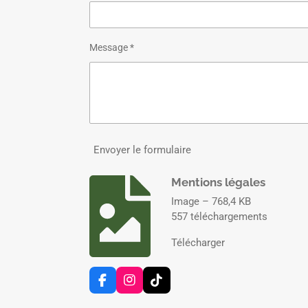
Message *
Envoyer le formulaire
Mentions légales
Image – 768,4 KB
557 téléchargements
Télécharger
F
I
T
a
n
i