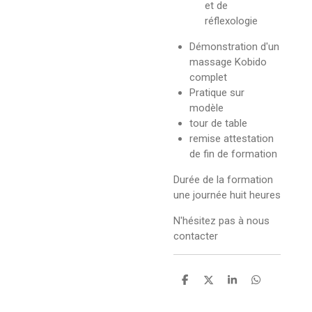
et de
réflexologie
Démonstration d'un
massage Kobido
complet
Pratique sur
modèle
tour de table
remise attestation
de fin de formation
Durée de la formation
une journée huit heures
N'hésitez pas à nous
contacter
P
P
P
P
a
a
a
a
r
r
r
r