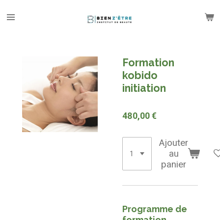
Passer
au
contenu
principal
Formation
kobido
initiation
480,00 €
Ajouter
au
panier
Programme de
formation