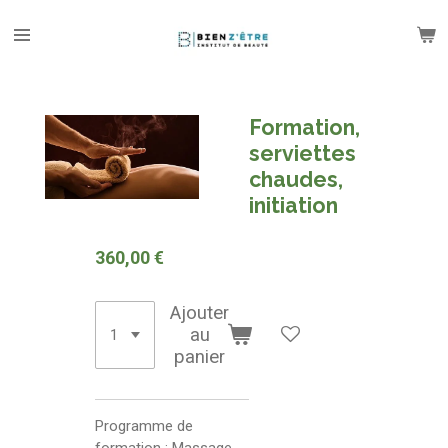
Passer
au
contenu
principal
Formation,
serviettes
chaudes,
initiation
360,00 €
Ajouter
au
panier
Programme de
formation : Massage