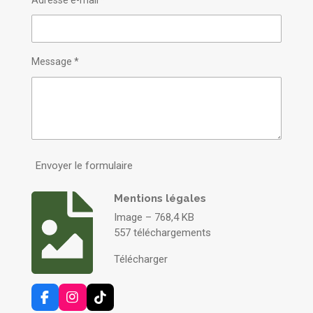
Message *
Envoyer le formulaire
Mentions légales
Image – 768,4 KB
557 téléchargements
Télécharger
F
I
T