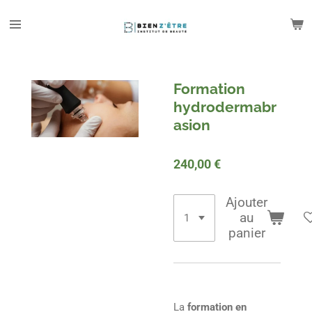
Passer
au
contenu
principal
Formation
hydrodermabr
asion
240,00 €
Ajouter
au
panier
La
formation en