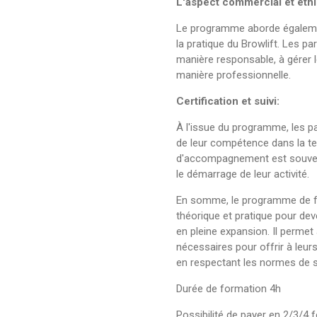
L'aspect commercial et éthi
Le programme aborde égalemen
la pratique du Browlift. Les pa
manière responsable, à gérer l
manière professionnelle.
Certification et suivi:
À l'issue du programme, les pa
de leur compétence dans la te
d'accompagnement est souvent
le démarrage de leur activité.
En somme, le programme de fo
théorique et pratique pour dev
en pleine expansion. Il permet
nécessaires pour offrir à leurs
en respectant les normes de sé
Durée de formation 4h
Possibilité de payer en 2/3/4 f