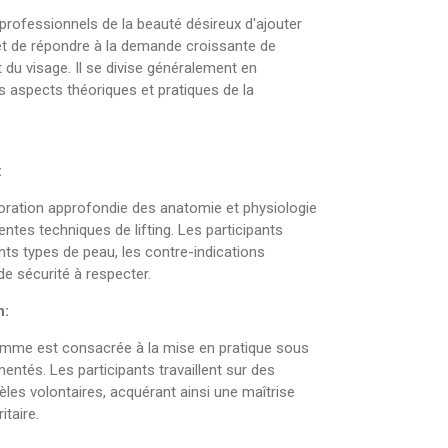
rofessionnels de la beauté désireux d'ajouter
 et de répondre à la demande croissante de
du visage. Il se divise généralement en
s aspects théoriques et pratiques de la
:
loration approfondie des anatomie et physiologie
rentes techniques de lifting. Les participants
nts types de peau, les contre-indications
de sécurité à respecter.
n:
amme est consacrée à la mise en pratique sous
imentés. Les participants travaillent sur des
es volontaires, acquérant ainsi une maîtrise
itaire.