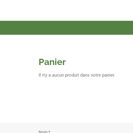
Passer
au
contenu
principal
Panier
Il n'y a aucun produit dans votre panier.
Nom *