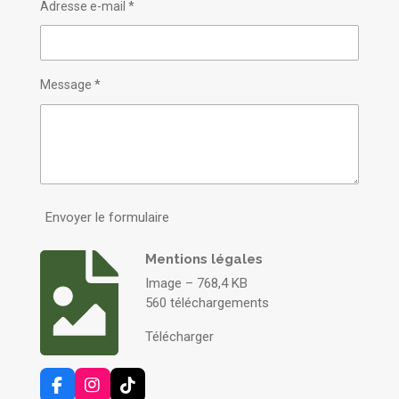
Adresse e-mail *
Message *
Envoyer le formulaire
Mentions légales
Image – 768,4 KB
560 téléchargements
Télécharger
F
I
T