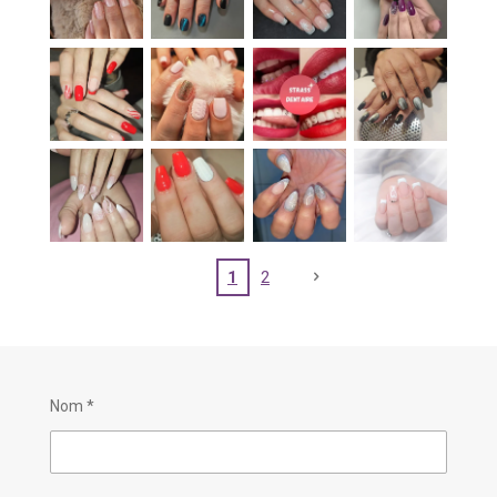
1
2
Nom *